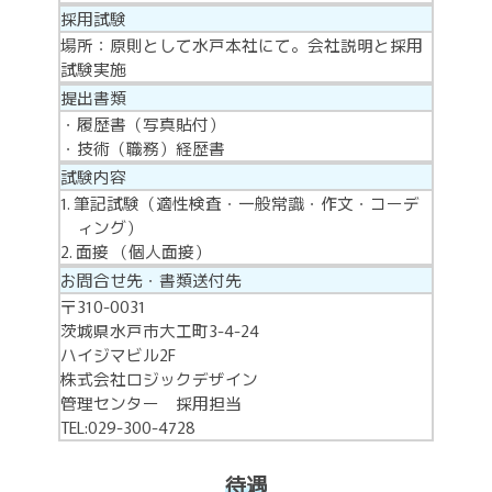
採用試験
場所：原則として水戸本社にて。会社説明と採用
試験実施
提出書類
履歴書（写真貼付）
技術（職務）経歴書
試験内容
筆記試験（適性検査・一般常識・作文・コーデ
ィング）
面接 （個人面接）
お問合せ先・書類送付先
〒310-0031
茨城県水戸市大工町3-4-24
ハイジマビル2F
株式会社ロジックデザイン
管理センター 採用担当
TEL:029-300-4728
待遇