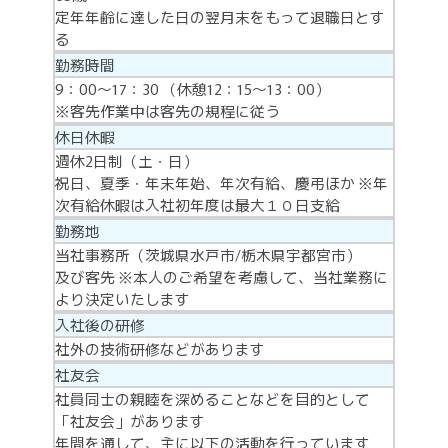
定年年齢に達した日の翌月末をもって退職日とす
る
勤務時間
9：00～17：30 （休憩12：15～13：00）
※客先作業中は客先の規程に従う
休日休暇
週休2日制（土・日）
祝日、夏季・年末年始、年次有給、慶弔ほか ※年
次有給休暇は入社初年度は最大１０日支給
勤務地
当社事務所（茨城県水戸市/栃木県宇都宮市）
及び客先 ※本人のご希望を考慮して、当社業務に
より決定いたします
入社後の研修
社外の技術研修などがあります
社友会
社員同士の親睦を深めることなどを目的として
「社友会」があります
年間を通して、主に以下の活動を行っています