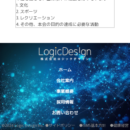
文化
スポーツ
レクリエーション
その他、本会の目的の達成に必要な活動
ホーム
会社案内
代表者挨拶
事業所一覧
会社概要
沿革
事業概要
組込み・制御系
ITサービス
情報系
採用情報
キャリア採用
募集職種
新卒採用
お問い合わせ
©2024 Logic Design Inc.
●サイトポリシー
●ISMS基本方針
●健康経営