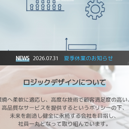
NEWS
2026.07.31
夏季休業のお知らせ
ロジックデザインについて
環境へ柔軟に適応し、高度な技術で
顧客満足度の高い
高品質なサービスを提供する
というポリシーの下、
未来を創造し
健全に永続する会社を目指し、
社員一丸となって取り組んでいます。