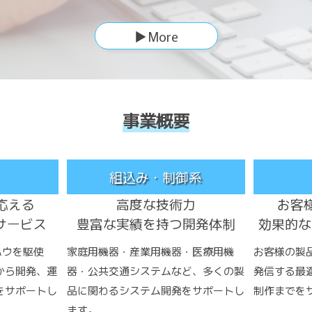
▶More
事業概要
組込み・制御系
応える
高度な技術力
お客
サービス
豊富な実績を持つ開発体制
効果的な
ハウを駆使
家庭用機器・産業用機器・医療用機
お客様の製
から開発、運
器・公共交通システムなど、多くの製
発信する最
をサポートし
品に関わるシステム開発をサポートし
制作までを
ます。